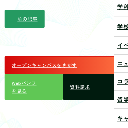
学
前の記事
学
イ
ニ
オープンキャンパス
をさがす
コ
Webパンフ
資料請求
を見る
留
キ