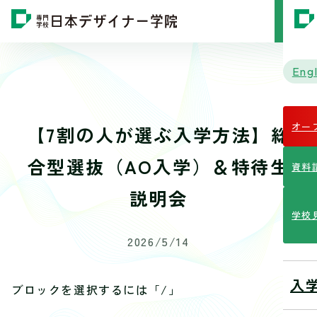
MENU
Engl
オー
【7割の人が選ぶ入学方法】総
合型選抜（AO入学）＆特待生
資料
説明会
学校
2026/5/14
入
ブロックを選択するには「/」