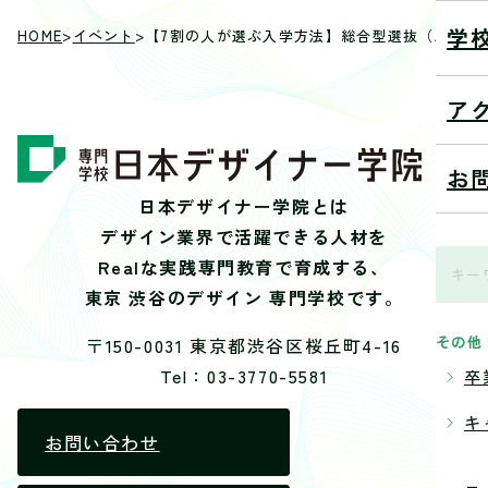
学
HOME
>
イベント
>
【7割の人が選ぶ入学方法】総合型選抜（AO入
ア
お
日本デザイナー学院とは
デザイン業界で活躍できる人材を
Realな実践専門教育で育成する、
東京 渋谷のデザイン 専門学校です。
その他
〒150-0031 東京都渋谷区桜丘町4-16
Tel：03-3770-5581
卒
キ
お問い合わせ