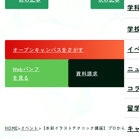
学
学
イ
オープンキャンパス
をさがす
ニ
Webパンフ
資料請求
を見る
コ
留
キ
HOME
>
イベント
>
【水彩イラストテクニック講座】プロから学んで