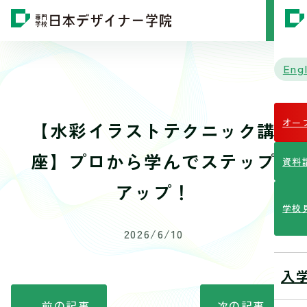
MENU
Engl
オー
【水彩イラストテクニック講
座】プロから学んでステップ
資料
アップ！
学校
2026/6/10
入
前の記事
次の記事