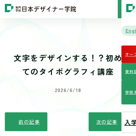
MENU
Engl
オー
文字をデザインする！？初め
てのタイポグラフィ講座
資料
2026/6/18
学校
入
前の記事
次の記事