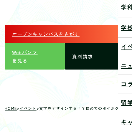
学
学
オープンキャンパス
をさがす
イ
Webパンフ
資料請求
を見る
ニ
コ
留
HOME
>
イベント
>
文字をデザインする！？初めてのタイポグラフィ
キ