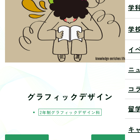
学
学
イ
ニ
コ
グラフィックデザイン
留
2年制グラフィックデザイン科
キ