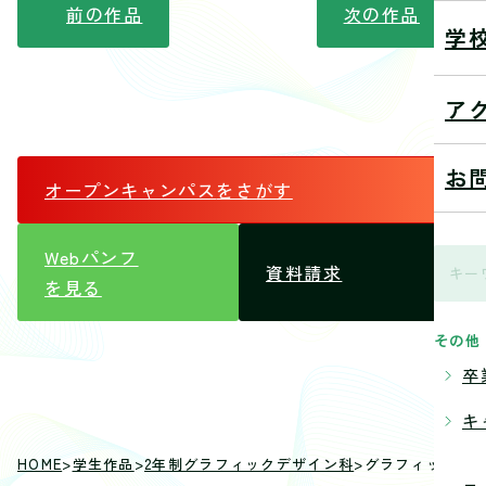
前の作品
次の作品
学
ア
お
オープンキャンパス
をさがす
Webパンフ
資料請求
を見る
その他
卒
キ
HOME
>
学生作品
>
2年制グラフィックデザイン科
>
グラフィックデ