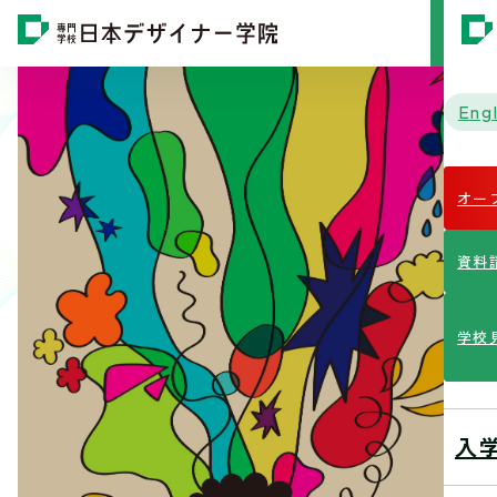
MENU
Engl
オー
資料
学校
入