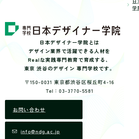
日
学院
日本デザイナー学院とは
デザイン業界で活躍できる人材を
Realな実践専門教育で育成する、
東京 渋谷のデザイン 専門学校です。
〒150-0031 東京都渋谷区桜丘町4-16
Tel：03-3770-5581
お問い合わせ
info@ndg.ac.jp