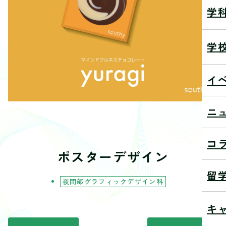
学
学
イ
ニ
コ
ポスターデザイン
留
夜間部グラフィックデザイン科
キ