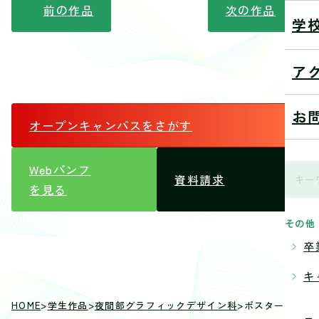
前の作品
次の作品
学
ア
お
オープンキャンパス
をさがす
Webパンフ
資料請求
を見る
その他
卒
キ
HOME
>
学生作品
>
夜間部グラフィックデザイン科
>
ポスターデザイ