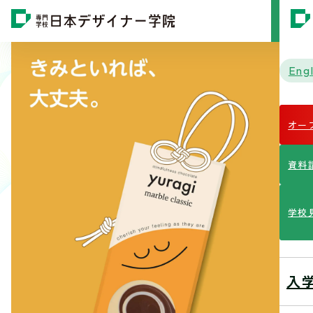
MENU
Engl
オー
資料
学校
入