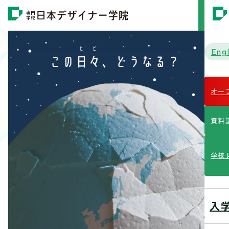
MENU
Engl
オー
資料
学校
入