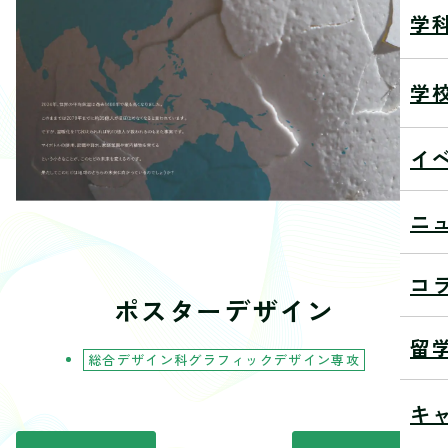
学
学
イ
ニ
コ
ポスターデザイン
留
総合デザイン科グラフィックデザイン専攻
キ