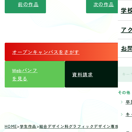
前の作品
次の作品
学
ア
お
オープンキャンパス
をさがす
Webパンフ
資料請求
を見る
その他
卒
キ
HOME
>
学生作品
>
総合デザイン科グラフィックデザイン専攻
>
ポス