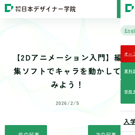
MENU
Engl
オー
【2Dアニメーション入門】編
集ソフトでキャラを動かして
資料
みよう！
学校
2026/2/5
入
前の記事
次の記事