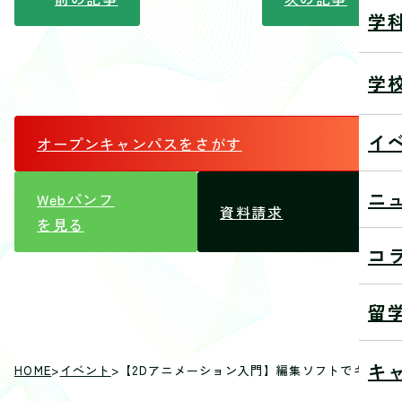
学
学
イ
オープンキャンパス
をさがす
ニ
Webパンフ
資料請求
を見る
コ
留
キ
HOME
>
イベント
>
【2Dアニメーション入門】編集ソフトでキャラ