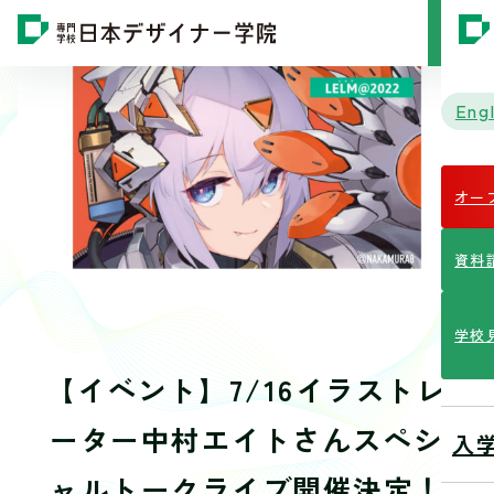
MENU
Engl
オー
資料
学校
【イベント】7/16イラストレ
ーター中村エイトさんスペシ
入
ャルトークライブ開催決定！