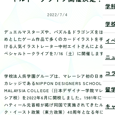
学
2022/7/4
学
デュエルマスターズや、パズル＆ドラゴンズをはじ
めとしたゲーム作品で多くのカードイラストを手が
イ
ける人気イラストレーター中村エイトさんによるス
ペシャルトークライブを7/16（土）に開催します！
ニ
コ
学校法人呉学園グループは、マレーシア初の日本の
カレッジであるNIPPON DESIGNERS SCHOOL
留
MALAYSIA COLLEGE（⽇本デザイナー学院マレー
シア校）を2022年6月に開校しました。1981年にマ
ハティール元首相が掲げ同国で実施されてきたルッ
キ
ク・イースト政策（東⽅政策）40周年となる年に正