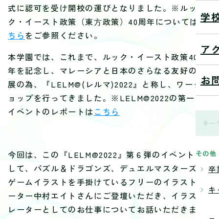
式に認可を受け開校の運びとなりました。
※ルッ
学
ク・イースト政策（東⽅政策）40周年については
こ
ちら
をご参照ください。
ア
本学園では、これまで、ルック・イースト政策40周
年を記念し、マレーシアと日本のさらなる友好の発
お
展の為、『LELM@(レルマ)2022』と称し、ワークシ
ョップを行ってきました。※LELM@2022の第一弾
イベントのレポートは
こちら
その他
今回は、この『LELM@2022』第６弾のイベントと
して、パズル＆ドラゴンズ、デュエルマスターズの
卒
ゲームイラストを手掛けているフリーのイラストレ
キ
ーター中村エイトさんにご登壇いただき、イラスト
レーターとしてのお仕事についてお話いただきま