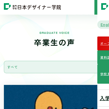
MENU
Engl
GRADUATE VOICE
卒業生の声
オー
資料
学校
入