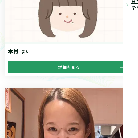
日
学院
本村 まい
詳細を見る