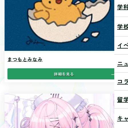
学
学
イ
まつもとみなみ
ニ
詳細を見る
コ
留
キ