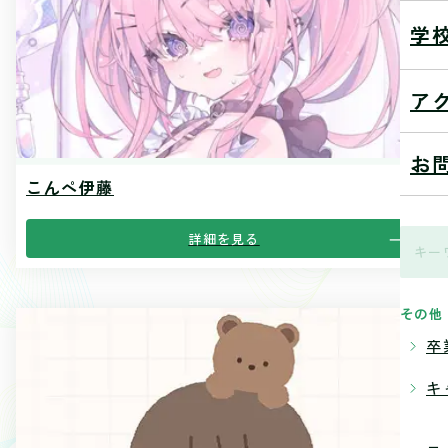
学
ア
お
こんぺ伊藤
詳細を見る
その他
卒
キ