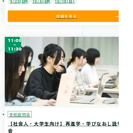
9/20(日)
10/4(日)
10/18(日)
詳細を見る
学校説明会
【社会人・大学生向け】再進学・学びなおし説明
会