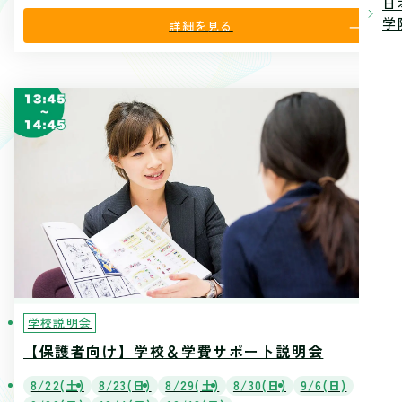
日
学院
詳細を見る
学校説明会
【保護者向け】学校＆学費サポート説明会
8/22(土)
8/23(日)
8/29(土)
8/30(日)
9/6(日)