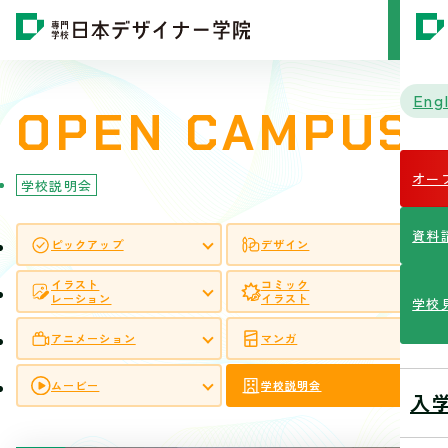
MENU
Engl
OPEN
CAMPUS
オー
学校説明会
資料
ピックアップ
デザイン
イラスト
コミック
レーション
イラスト
学校
アニメーション
マンガ
ムービー
学校説明会
入