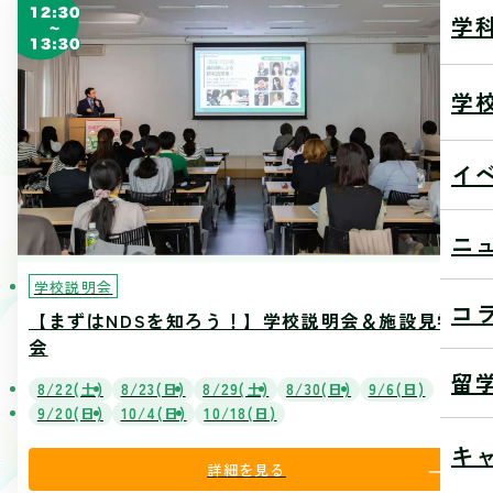
学
学
イ
ニ
学校説明会
コ
【まずはNDSを知ろう！】学校説明会＆施設見学
会
留
8/22(土)
8/23(日)
8/29(土)
8/30(日)
9/6(日)
9/20(日)
10/4(日)
10/18(日)
キ
詳細を見る