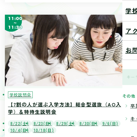
学
ア
お
学校説明会
その他
【7割の人が選ぶ入学方法】総合型選抜（AO入
卒
学）＆特待生説明会
キ
8/22(土)
8/23(日)
8/29(土)
8/30(日)
9/6(日)
10/4(日)
10/18(日)