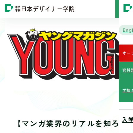
MENU
Engl
オー
資料
学校
入
【マンガ業界のリアルを知ろ