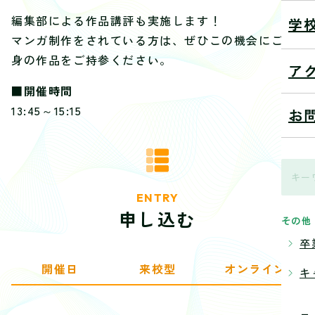
編集部による作品講評も実施します！
学
マンガ制作をされている方は、ぜひこの機会にご自
身の作品をご持参ください。
ア
■開催時間
13:45～15:15
お
ENTRY
申し込む
その他
卒
開催日
来校型
オンライン
キ