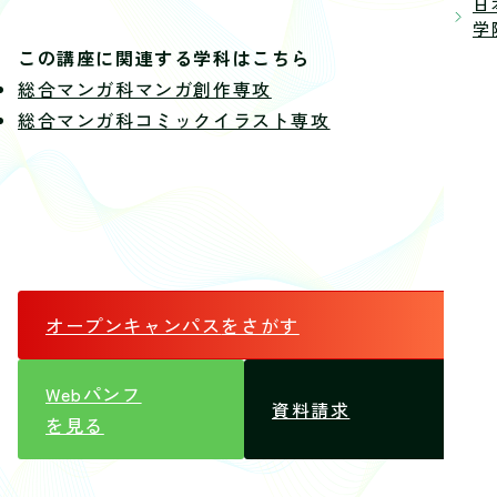
日
学院
この講座に関連する学科はこちら
総合マンガ科マンガ創作専攻
総合マンガ科コミックイラスト専攻
オープンキャンパス
をさがす
Webパンフ
資料請求
を見る