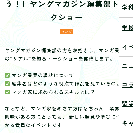
う！】ヤングマガジン編集部トー
学
クショー
学
マンガ
イ
ヤングマガジン編集部の方をお招きし、マンガ業界
の“リアル”を知るトークショーを開催します。
ニ
マンガ業界の現状について
編集者はどのような視点で作品を見ているのか?
コ
マンガ家に求められるスキルとは？
留
などなど、マンガ家をめざす方はもちろん、業界に
興味がある方にとっても、 新しい発見や学びにつな
キ
がる貴重なイベントです。