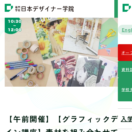
MENU
Engl
オー
資料
学校
【午前開催】【グラフィックデザ
入
イン講座】素材を組み合わせてコ