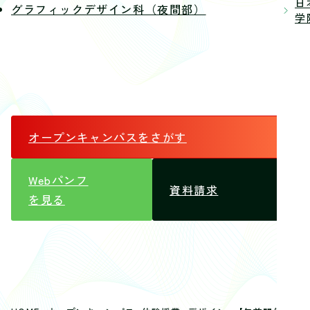
日
グラフィックデザイン科（夜間部）
学院
オープンキャンパス
をさがす
Webパンフ
資料請求
を見る