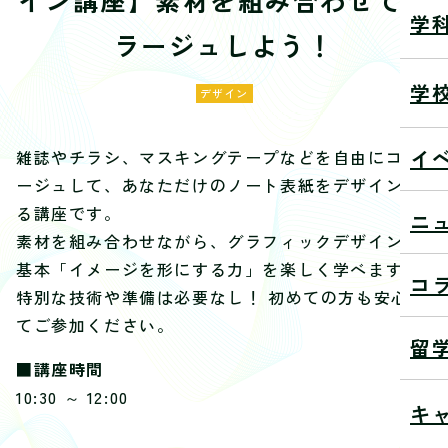
学
ラージュしよう！
学
デザイン
イ
雑誌やチラシ、マスキングテープなどを自由にコラ
ージュして、あなただけのノート表紙をデザインす
る講座です。
ニ
素材を組み合わせながら、グラフィックデザインの
基本「イメージを形にする力」を楽しく学べます。
コ
特別な技術や準備は必要なし！ 初めての方も安心し
てご参加ください。
留
■講座時間
10:30 ～ 12:00
キ