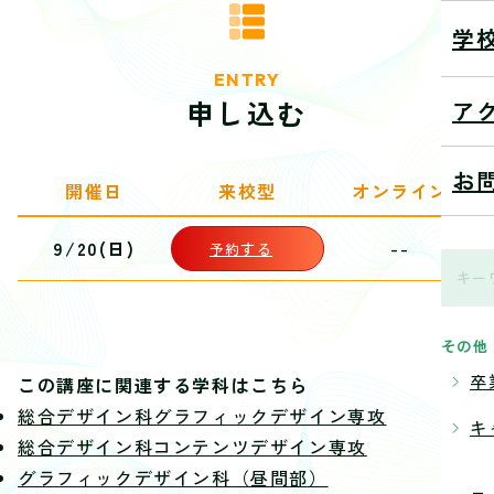
学
ENTRY
申し込む
ア
お
開催日
来校型
オンライン
9/20(日)
--
予約する
その他
卒
この講座に関連する学科はこちら
総合デザイン科グラフィックデザイン専攻
キ
総合デザイン科コンテンツデザイン専攻
グラフィックデザイン科（昼間部）