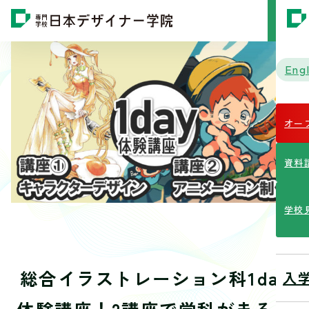
MENU
Engl
オー
資料
学校
総合イラストレーション科1day
入
体験講座！2講座で学科がまるっ