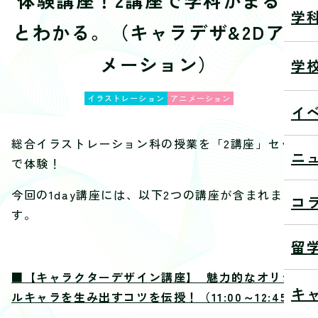
学
とわかる。（キャラデザ&2Dアニ
メーション）
学
イラストレーション
アニメーション
イ
総合イラストレーション科の授業を「2講座」セット
ニ
で体験！
今回の1day講座には、以下2つの講座が含まれま
コ
す。
留
■【キャラクターデザイン講座】 魅力的なオリジナ
キ
ルキャラを生み出すコツを伝授！（11:00～12:45）