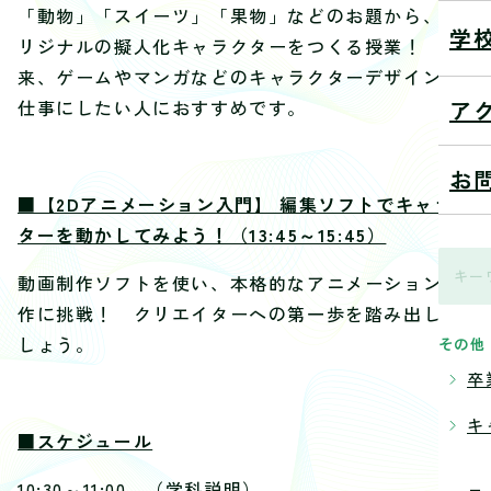
「動物」「スイーツ」「果物」などのお題から、オ
学
リジナルの擬人化キャラクターをつくる授業！ 将
来、ゲームやマンガなどのキャラクターデザインを
仕事にしたい人におすすめです。
ア
お
■【2Dアニメーション入門】 編集ソフトでキャラク
ターを動かしてみよう！（13:45～15:45）
動画制作ソフトを使い、本格的なアニメーション制
作に挑戦！ クリエイターへの第一歩を踏み出しま
しょう。
その他
卒
キ
■スケジュール
10:30～11:00 （学科説明）