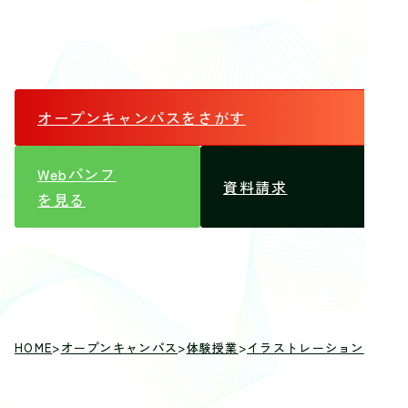
オープンキャンパス
をさがす
Webパンフ
資料請求
を見る
HOME
>
オープンキャンパス
>
体験授業
>
イラストレーション
>
総合