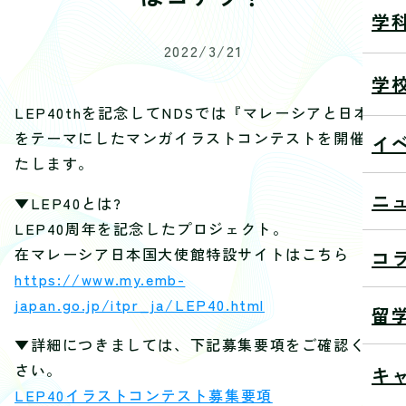
学
2022/3/21
学
LEP40thを記念してNDSでは『マレーシアと日本』
をテーマにしたマンガイラストコンテストを開催い
イ
たします。
ニ
▼LEP40とは?
LEP40周年を記念したプロジェクト。
在マレーシア日本国大使館特設サイトはこちら
コ
https://www.my.emb-
japan.go.jp/itpr_ja/LEP40.html
留
▼詳細につきましては、下記募集要項をご確認くだ
さい。
キ
LEP40イラストコンテスト募集要項