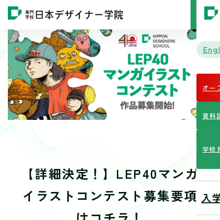
MENU
Engl
オー
資料
学校
【詳細決定！】LEP40マンガ
イラストコンテスト募集要項
入
はコチラ！