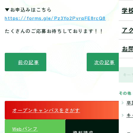
学
▼お申込みはこちら
https://forms.gle/Pz3Yo2PvrqFE8rcQ8
ア
たくさんのご応募お待ちしております！！
お
前の記事
次の記事
その他
卒
オープンキャンパス
をさがす
キ
Webパンフ
資料請求