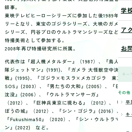
師事。
学
東映テレビヒーローシリーズに参加した後1989年フ
リーとなり、東宝のゴジラシリーズ、大映のガメラ
ア
シリーズ、円谷プロのウルトラマンシリーズなどに
特撮美術として参加する。
お
2008年再び特撮研究所に所属。
代表作は『超人機メタルダー』（1987）、『鳥人戦
隊ジェットマン』(1991)、『ガメラ 大怪獣空中決
戦』(1995)、『ゴジラ×モスラ×メカゴジラ 東京
SOS』(2003）、『男たちの大和』(2005）、『日本
その他
沈没』(2006）、『ウルトラマンサーガ』
卒
（2012）、『巨神兵東京に現わる』（2012）、『の
ぼうの城』（2012）、『シン・ゴジラ』(2016）、
キ
『Fukushima50』（2020）、『シン・ウルトラマ
ン』(2022) など。