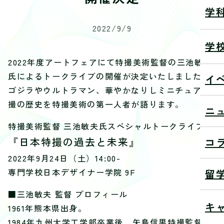
学
2022/9/9
学
2022年度アートフェアにて特撮美術監督の三池敏夫
氏によるトークライブの開催が決定いたしました。
イ
ゴジラやウルトラマン、華やかなりしミニチュア特
撮の歴史を特撮美術の第一人者が語ります。
ニ
特撮美術監督 三池敏夫氏スペシャルトークライブ
『日本特撮の過去と未来』
コ
2022年9月24日（土）14:00-
専門学校日本デザイナー学院 9F
留
■三池敏夫 監督 プロフィール
キ
1961年熊本県出身。
1984年九州大学工学部卒業後、矢島信男特撮監督に