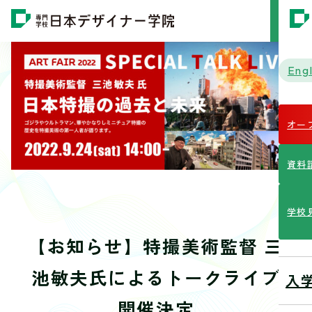
MENU
Engl
オー
資料
学校
【お知らせ】特撮美術監督 三
池敏夫氏によるトークライブ
入
開催決定