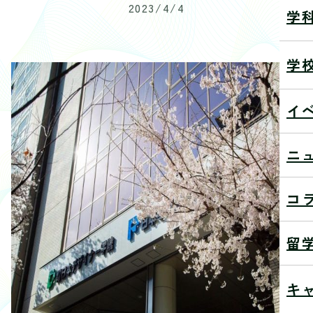
2023/4/4
学
学
イ
ニ
コ
留
キ