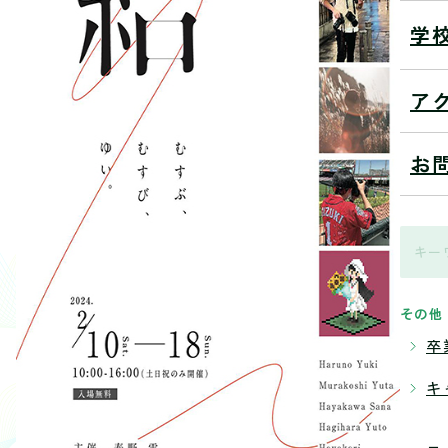
学
ア
お
その他
卒
キ