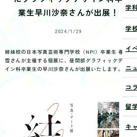
学
業生早川沙奈さんが出展！
学
2024/1/29
イ
姉妹校の日本写真芸術専門学校（NPI）卒業生 春野
雪さんが主催する個展に、昼間部グラフィックデザ
ニ
イン科卒業生の早川沙奈さんが出展いたします。
コ
留
キ