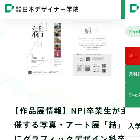
MENU
Engl
オー
資料
学校
【作品展情報】NPI卒業生が主
催する写真・アート展「結」
入
にグラフィックデザイン科卒