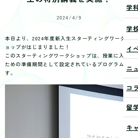
学
2024/4/9
学
本日より、2024年度新入生スターティングワークシ
ョップがはじまりました！
イ
このスターティングワークショップは、授業に入る
ための準備期間として設定されているプログラムで
ニ
す。
コ
留
キ