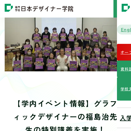
MENU
Engl
オー
資料
学校
【学内イベント情報】グラフ
ィックデザイナーの福島治先
入
生の特別講義を実施！