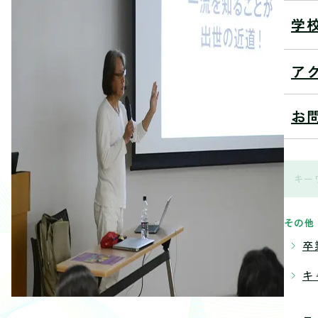
学
ア
お
その他
卒
キ