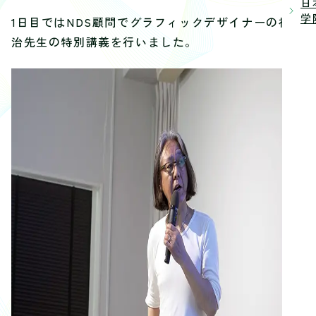
日
学院
1日目ではNDS顧問でグラフィックデザイナーの福島
治先生の特別講義を行いました。