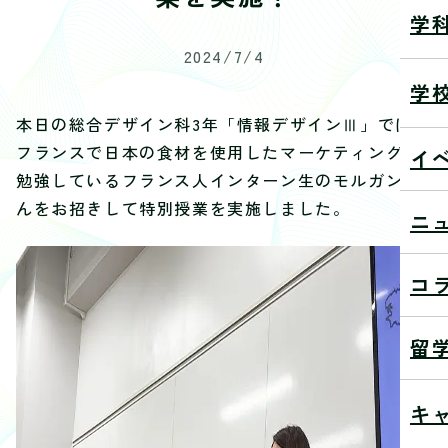
学
2024/7/4
学
本日の総合デザイン科3年「情報デザインⅢ」では、
フランスで日本の食材を使用したマーケティングを
イ
勉強しているフランス人インターン生のモルガンさ
んをお招きして特別授業を実施しました。
ニ
コ
留
キ