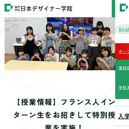
MENU
Engl
オー
資料
学校
【授業情報】フランス人イン
ターン生をお招きして特別授
入
業を実施！