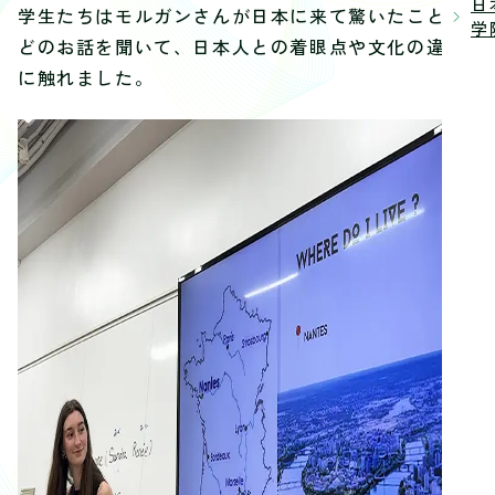
日
学生たちはモルガンさんが日本に来て驚いたことな
学院
どのお話を聞いて、日本人との着眼点や文化の違い
に触れました。