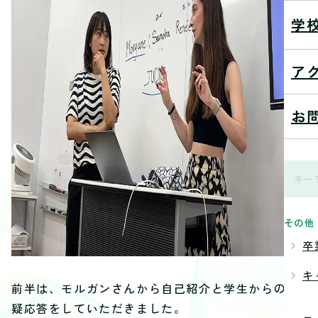
学
ア
お
その他
卒
キ
前半は、モルガンさんから自己紹介と学生からの質
疑応答をしていただきました。