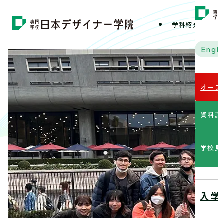
学科紹介
学
Engl
オー
資料
学校
入