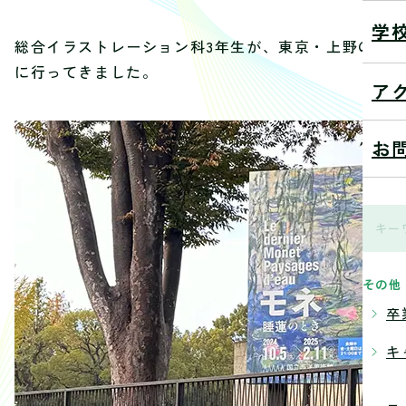
学
総合イラストレーション科3年生が、東京・上野の国立
に行ってきました。
ア
お
その他
卒
キ