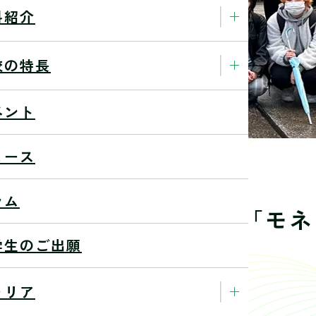
科紹介
校の特長
ベント
ュース
ラム
立西洋美術館で開催中の「モネ
学生のご出願
に行ってきました。
ャリア
4/11/22