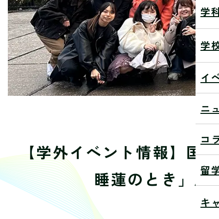
学
学
イ
ニ
コ
【学外イベント情報】国
留
睡蓮のとき」展
キ
202