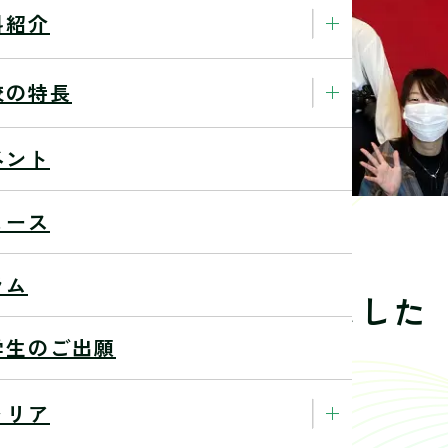
科紹介
校の特長
ベント
ュース
ラム
作品展2025を開催しました
学生のご出願
25/3/2
ャリア
トいたしました！