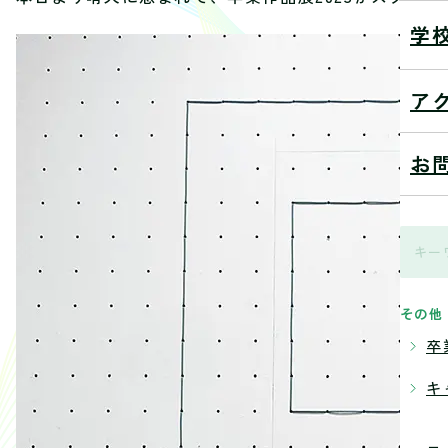
学
ア
お
その他
卒
キ