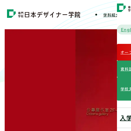
学科紹介
学
Engl
オー
資料
学校
入