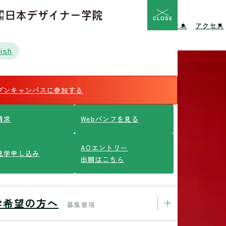
CLOSE
校の特長
入学希望の方へ
イベント
ニュース
コラム
アクセス
ish
プンキャンパスに参加する
請求
Webパンフを見る
AOエントリー
見学申し込み
出願はこちら
学希望の方へ
募集要項