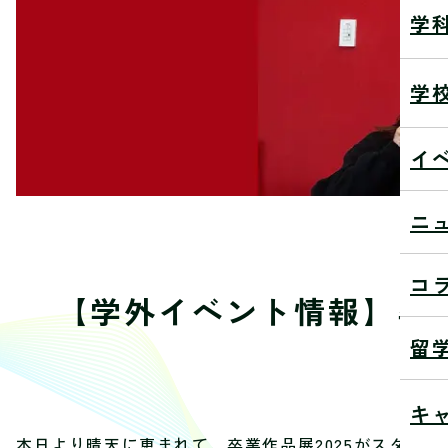
学
学
イ
ニ
コ
【学外イベント情報】卒業
留
20
キ
本日より晴天に恵まれて、卒業作品展2025がスター