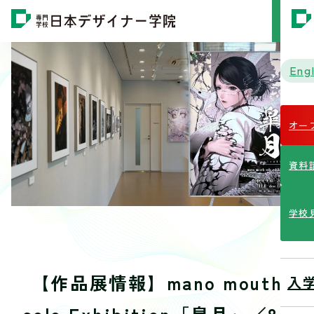
MENU
Engl
オー
資料
学校
【作品展情報】mano mouth
入
solo Exhibition「皐月」／8F