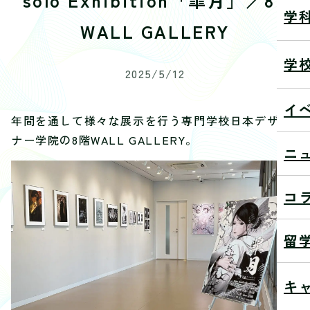
学
WALL GALLERY
学
2025/5/12
イ
年間を通して様々な展示を行う専門学校日本デザイ
ナー学院の8階WALL GALLERY。
ニ
コ
留
キ