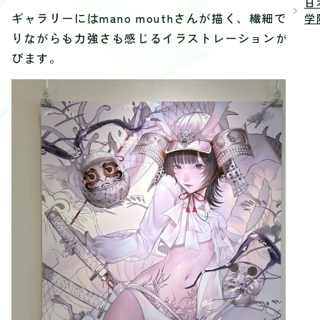
日
ギャラリーにはmano mouthさんが描く、繊細であ
学院
りながらも力強さも感じるイラストレーションが並
びます。