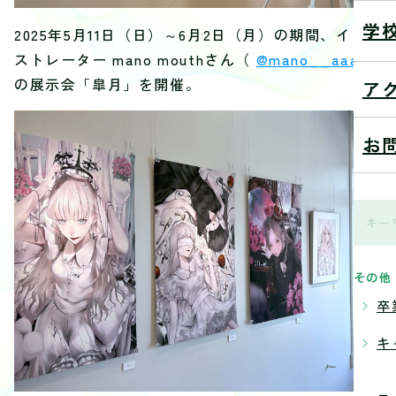
学
2025年5月11日（日）～6月2日（月）の期間、イラ
ストレーター mano mouthさん（
@mano__aaa
）
の展示会「皐月」を開催。
ア
お
その他
卒
キ