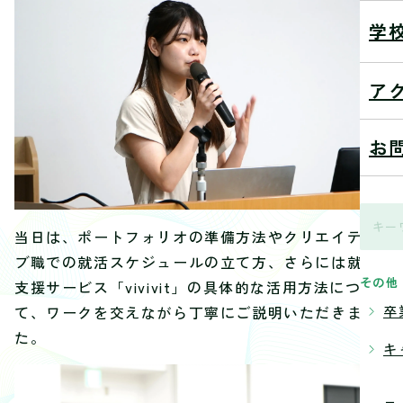
学
ア
お
当日は、ポートフォリオの準備方法やクリエイティ
ブ職での就活スケジュールの立て方、さらには就活
その他
支援サービス「vivivit」の具体的な活用方法につい
卒
て、ワークを交えながら丁寧にご説明いただきまし
た。
キ