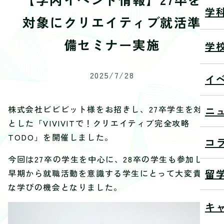
学
対象にクリエイティブ就活準
備セミナー実施
学
2025/7/28
イ
株式会社ビビビット様をお招きし、27卒学生を対象
ニ
とした「VIVIVITで！クリエイティブ完全攻略
TODO」を開催しました。
コ
今回は27卒の学生を中心に、28卒の学生も参加し、
留
早期から就職活動を意識する学生にとって大変貴重
な学びの機会となりました。
キ