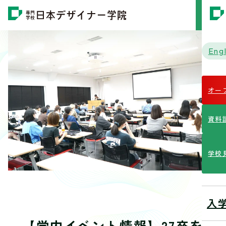
MENU
Engl
オー
資料
学校
入
【学内イベント情報】27卒を