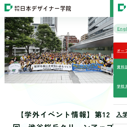
MENU
Engl
オー
資料
学校
【学外イベント情報】第12
入
回 渋谷桜丘クリーンアップ