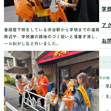
学
ア
普段登下校をしている渋谷駅から学校までの道路の
周辺や、学校裏の路地のゴミ拾いと落書き消し、シ
お
ール剝がしなど行いました。
その他
卒
キ