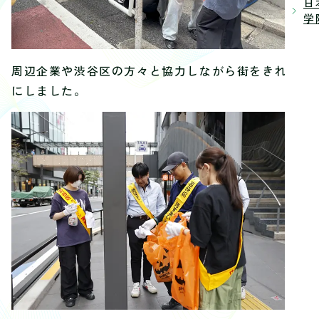
日
学院
周辺企業や渋谷区の方々と協力しながら街をきれい
にしました。