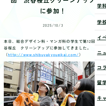
学
に参加！
学
2025/10/3
イ
本日、総合デザイン科・マンガ科の学生で第12回渋
谷桜丘 クリーンアップに参加してきました。
ニ
（
http://www.shibuyakyoueikai.com/
）
コ
留
キ