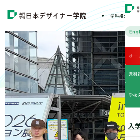
学科紹介
学
Engl
オー
資料
学校
入