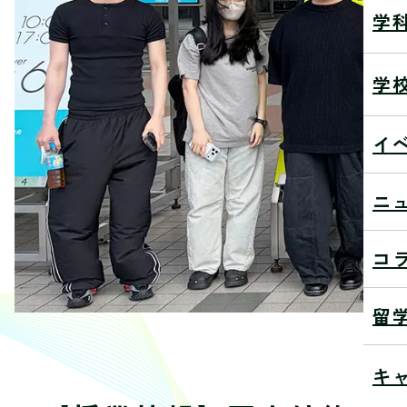
学
学
イ
ニ
コ
留
キ