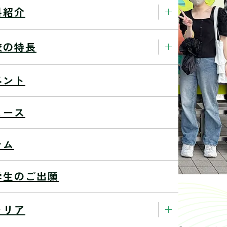
科紹介
校の特長
ベント
ュース
ラム
学生のご出願
ャリア