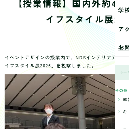
【授業情報】国内外約40
学
イフスタイル展20
ア
20
お
イベントデザインの授業内で、NDSインテリアデザイ
イフスタイル展2026」を視察しました。
その他
卒
キ