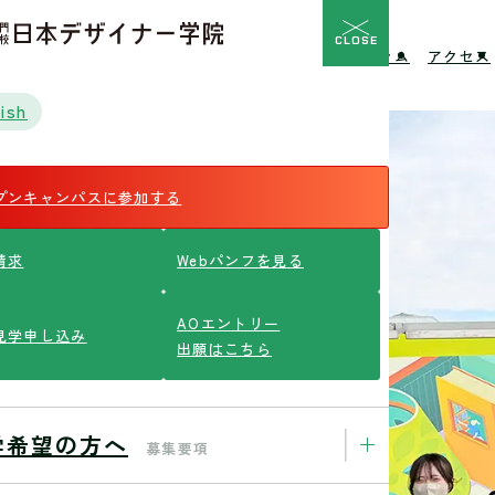
CLOSE
校の特長
入学希望の方へ
イベント
ニュース
コラム
アクセス
ish
プンキャンパスに参加する
請求
Webパンフを見る
AOエントリー
見学申し込み
出願はこちら
学希望の方へ
募集要項