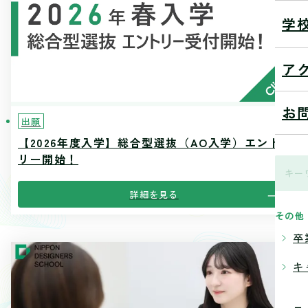
学
ア
お
出願
【2026年度入学】総合型選抜（AO入学）エント
リー開始！
詳細を見る
その他
卒
キ