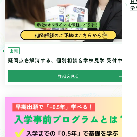
日
学院
出願
疑問点を解消する、個別相談＆学校見学 受付中！
詳細を見る