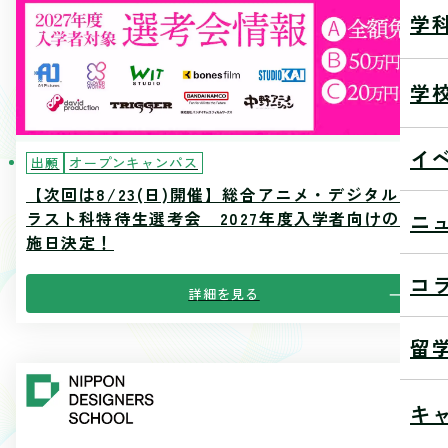
学
学
イ
出願
オープンキャンパス
【次回は8/23(日)開催】総合アニメ・デジタルイ
ラスト科特待生選考会 2027年度入学者向けの実
ニ
施日決定！
コ
詳細を見る
留
キ