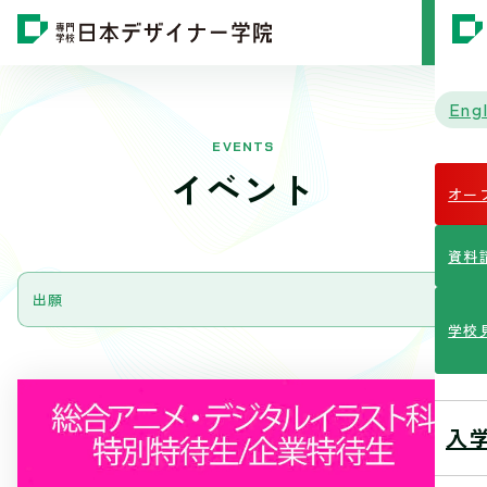
MENU
Engl
EVENTS
イベント
オー
資料
学校
入