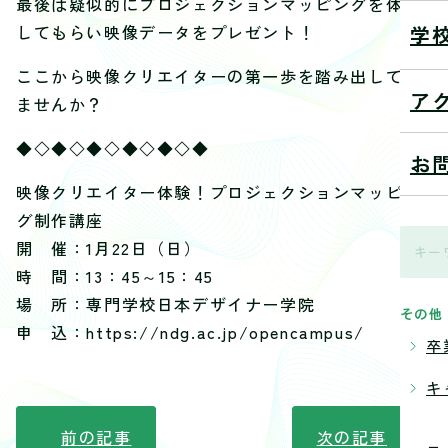
最後は疑似的にプロジェクションマッピングを体感
学
してもらい映像データをプレゼント！
ここから映像クリエイターの第一歩を踏み出してみ
ア
ませんか？
◆◇◆◇◆◇◆◇◆◇◆
お
映像クリエイター体験！プロジェクションマッピン
グ制作講座
開 催：1月22日（日）
時 間：13：45～15：45
場 所：専門学校日本デザイナー学院
その他
申 込：https://ndg.ac.jp/opencampus/
卒
キ
前の記事
次の記事