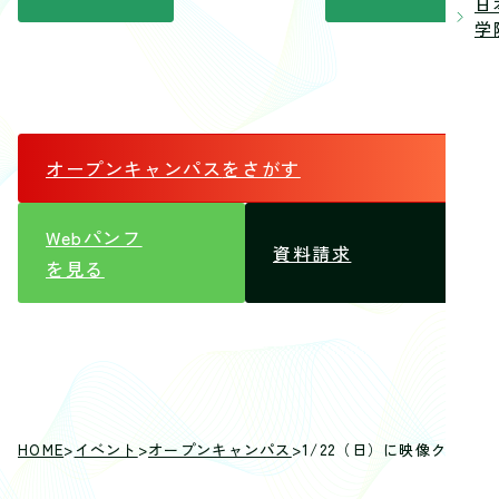
日
学院
オープンキャンパス
をさがす
Webパンフ
資料請求
を見る
HOME
>
イベント
>
オープンキャンパス
>
1/22（日）に映像クリエ