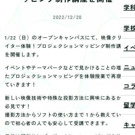
学
2022/12/20
学
1/22（日）のオープンキャンパスにて、映像クリエ
イター体験！プロジェクションマッピング制作講座
イ
を開催します。
ニ
イベントやテーマパークなどで見かけることの増え
たプロジェクションマッピングを体験授業で再現し
ていきます！
コ
新しい映像技術や特殊な投影方法に興味にあるかた
留
必見です！
撮影方法からソフトの使い方まで１から教えていく
ので初心者の人でも安心して受講できます。
キ