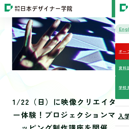
MENU
Engl
オー
資料
学校
1/22（日）に映像クリエイタ
ー体験！プロジェクションマ
入
ッピング制作講座を開催