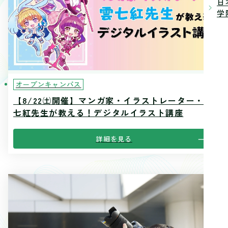
日
学院
オープンキャンパス
【8/22㈯開催】マンガ家・イラストレーター・雲
七紅先生が教える！デジタルイラスト講座
詳細を見る