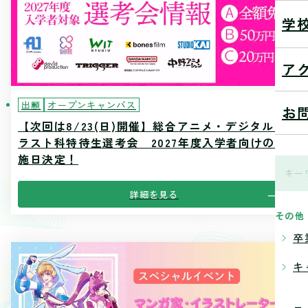
学
ア
出願
オープンキャンパス
お
【次回は8/23(日)開催】総合アニメ・デジタルイ
ラスト科特待生選考会 2027年度入学者向けの実
施日決定！
詳細を見る
その他
卒
キ