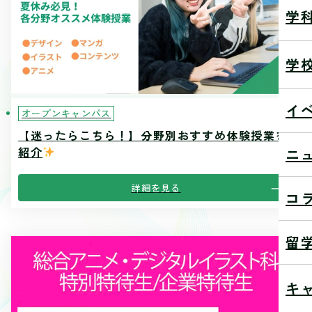
学
学
イ
オープンキャンパス
【迷ったらこちら！】分野別おすすめ体験授業を
紹介
ニ
詳細を見る
コ
留
キ