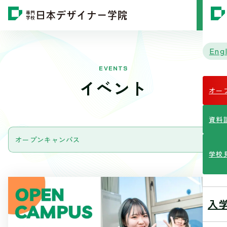
MENU
Engl
EVENTS
イベント
オー
資料
学校
入