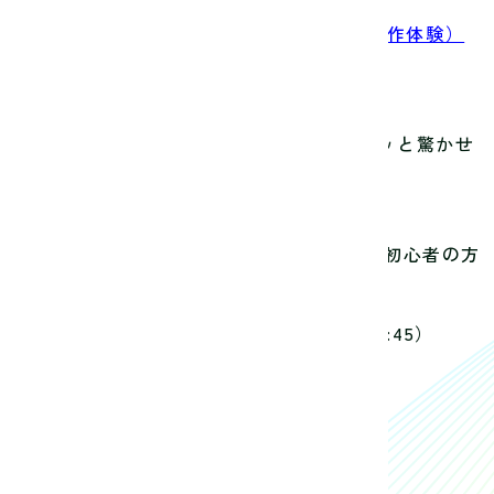
るっとわかる。（アイデア発想体験&デザイン制作体験）
えたい想いやメッセージを届け、ときにはアッと驚かせ
を教えます。
作品化しよう！ 使い方は一から教えるので、初心者の方
ャラに動きを与えるコツを伝授！
（13:45～15:45）
ーをつくろう！
（13:45～15:45）