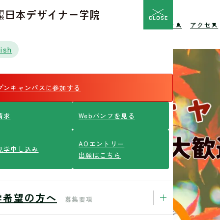
CLOSE
校の特長
入学希望の方へ
イベント
ニュース
コラム
アクセス
ish
プンキャンパスに参加する
請求
Webパンフを見る
AOエントリー
見学申し込み
出願はこちら
学希望の方へ
募集要項