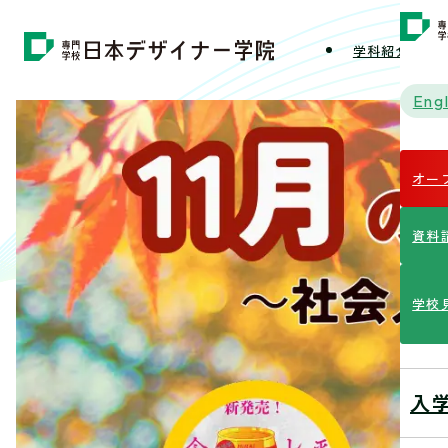
学科紹介
学
Engl
オー
資料
学校
入