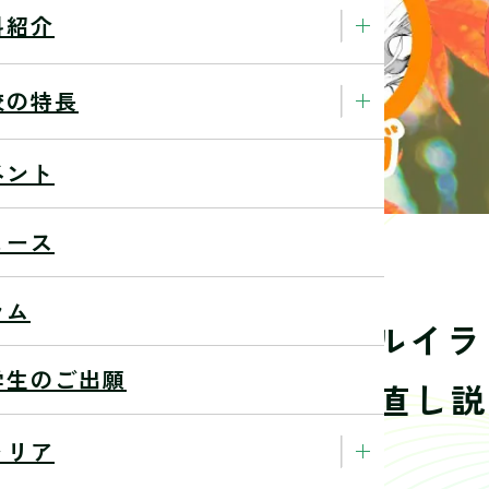
科紹介
校の特長
ベント
ュース
ラム
パス！】アニメ・デジタルイラ
学生のご出願
ア発想体験、留学生・学び直し説
盛りだくさん！
ャリア