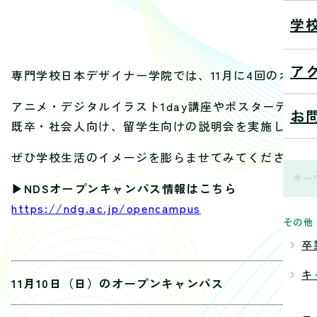
学
202
ア
専門学校日本デザイナー学院では、11月に4回のオー
アニメ・デジタルイラスト1day講座やポスターデザ
お
既卒・社会人向け、留学生向けの説明会を実施したり
ぜひ学校生活のイメージを膨らませてみてください。
▶NDSオープンキャンパス情報はこちら
https://ndg.ac.jp/opencampus
その他
卒
キ
11月10日（日）のオープンキャンパス