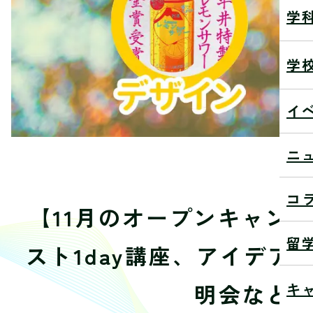
学
学
イ
ニ
コ
【11月のオープンキャン
留
スト1day講座、アイデ
明会など
キ