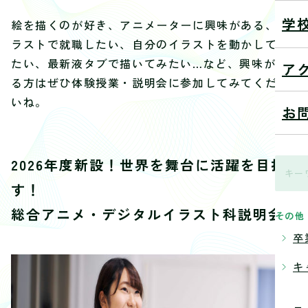
学
絵を描くのが好き、アニメーターに興味がある、イ
ラストで就職したい、自分のイラストを動かしてみ
たい、最新液タブで描いてみたい…など、興味があ
ア
る方はぜひ体験授業・説明会に参加してみてくださ
いね。
お
2026年度新設！世界を舞台に活躍を目指
す！
総合アニメ・デジタルイラスト科説明会
その他
卒
キ