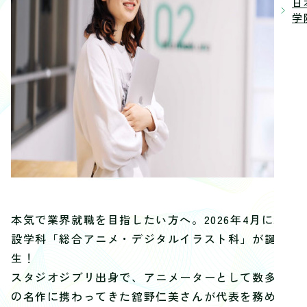
日
学院
本気で業界就職を目指したい方へ。2026年4月に新
設学科「総合アニメ・デジタルイラスト科」が誕
生！
スタジオジブリ出身で、アニメーターとして数多く
の名作に携わってきた舘野仁美さんが代表を務める