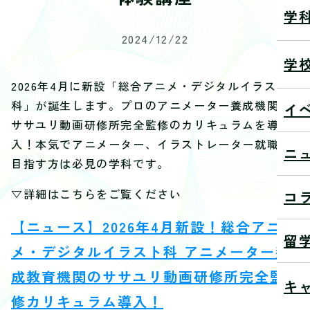
学
2024/12/22
学
2026年4月に新設「総合アニメ・デジタルイラスト
科」が誕生します。プロのアニメーター養成機関の
イ
ササユリ動画研修所完全監修のカリキュラムを導
入！本気でアニメーター、イラストレーター就職を
ニ
目指す方は必見の学科です。
▽詳細はこちらをご覧ください
コ
【ニュース】2026年4月新設！総合アニ
留
メ・デジタルイラスト科 アニメーター養
成教育機関のササユリ動画研修所完全監
キ
修カリキュラム導入！