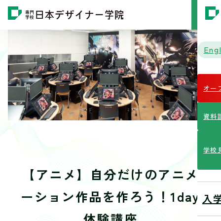
MENU
Engl
オー
資料
学校
【アニメ】自分だけのアニメ
ーション作品を作ろう！1day
入
体験講座