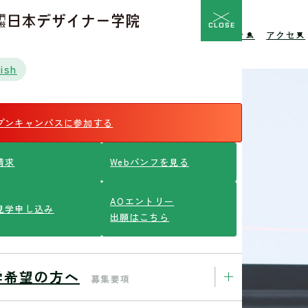
CLOSE
校の特長
入学希望の方へ
イベント
ニュース
コラム
アクセス
ish
プンキャンパスに参加する
請求
Webパンフを見る
AOエントリー
見学申し込み
出願はこちら
学希望の方へ
募集要項