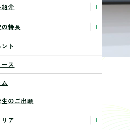
科紹介
校の特長
ベント
ュース
ラム
ソクヒデキさん特別講義
学生のご出願
21/5/27
ャリア
、特別講義を開催しました。