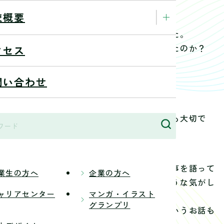
校概要
、作品の紹介を踏まえながら教えて頂きました。
始まり、現在までどのような変化を辿ってきたのか？
クセス
か？
問い合わせ
分のもっていない要素を取り込むことはとても大切で
きっかけになったのではないでしょうか。
ながら、お仕事の流れを教えて頂きました。
ですとお話しつつも、楽しそうに当時の出来事を語って
業生の方へ
企業の方へ
お仕事のやりがいの大きさを物語っているような気がし
ャリアセンター
マンガ・イラスト
グランプリ
き抜くデザイナーとはどんな人物なのか、というお話も