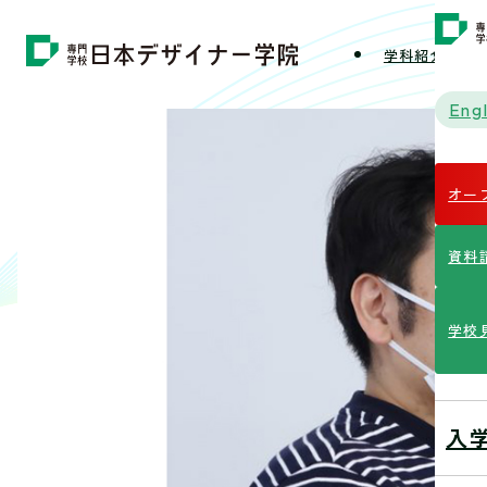
学科紹介
学
Engl
オー
資料
学校
入