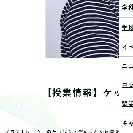
学
学
イ
ニ
コ
【授業情報】ケッ
留
20
キ
イラストレーターのケッソクヒデキさんをお招きして