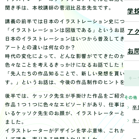
聞き手は、本校講師の菅沼比呂志先生です。
学
講義の前半では日本のイラストレーション史について
「イラストレーションは図版である」というお話から
ア
日本のイラストレーションはいつから普及してきたの
アートとの違いは何なのか？
お
時代の変化によって、どんな影響がでてきたのか？
色々なことを考えるきっかけになるお話でした！
「先人たちの作品知ることで、新しい発想を貰い、自
す。」というお話は、今後の作品制作のヒントを得る
後半では、ケッソク先生が手掛けた作品をご紹介頂き
その他
作品１つ１つに色々なエピソードがあり、仕事は大変
卒
いるケッソク先生のお顔が、イラストレーターという
キ
ました。
イラストレーターがデザインを学ぶ意味、これから生
して頂き、実りある時間となりました。