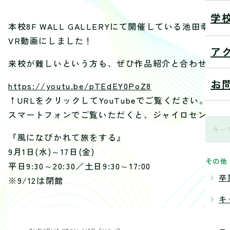
学
本校8F WALL GALLERYにて開催している池田
VR動画にしました！
ア
来校が難しいという方も、ぜひ作品紹介と合わせてギ
お
https://youtu.be/pTEdEY0PoZ8
↑URLをクリックしてYouTubeでご覧ください。
スマートフォンでご覧いただくと、ジャイロセンサー
『風になびかれて旅をする』
9月1日(水)～17日(金)
その他
平日9:30～20:30／土日9:30～17:00
卒
※9/12は閉館
キ