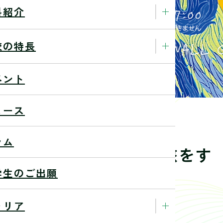
科紹介
校の特長
ベント
ュース
ラム
個展『風になびかれて旅をす
学生のご出願
VR動画
ャリア
21/9/3