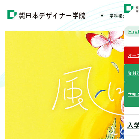
学科紹介
学
Engl
オー
資料
学校
入