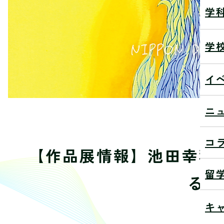
学
学
イ
ニ
コ
【作品展情報】池田幸穂
留
る』
キ
20