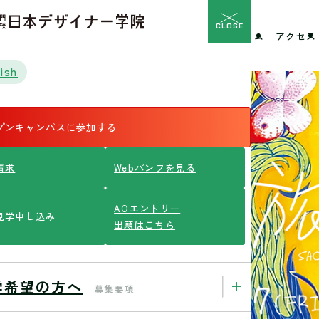
CLOSE
校の特長
入学希望の方へ
イベント
ニュース
コラム
アクセス
ish
プンキャンパスに参加する
請求
Webパンフを見る
AOエントリー
見学申し込み
出願はこちら
学希望の方へ
募集要項