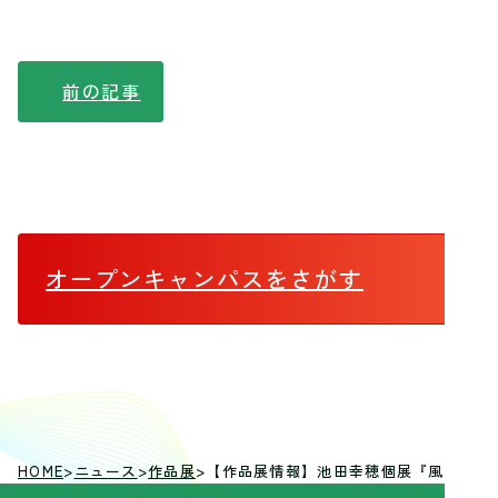
前の記事
オープンキャンパス
をさがす
HOME
>
ニュース
>
作品展
>
【作品展情報】池田幸穂個展『風になび