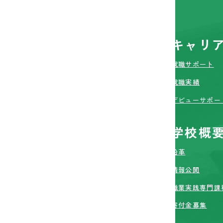
学校の特長
キャリ
理念・特色
就職サポート
学習環境
就職実績
講師紹介
デビューサポー
学生の特典
学校概
入学希望の方へ
沿革
定員・学費
情報公開
入学方法
職業実践専門課
学費・住まい等のサポート
寄付金募集
留学生のご出願