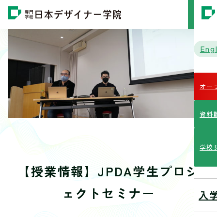
MENU
Engl
オー
資料
学校
【授業情報】JPDA学生プロジ
ェクトセミナー
入