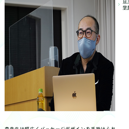
日
学院
森先生は幅広くパッケージデザインを手掛けられて