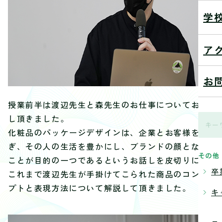
学
ア
お
授業前半は渡辺先生と森先生のお仕事についてお話
し頂きました。
化粧品のパッケージデザインは、企業とお客様を繋
ぎ、
その人の生活を豊かにし、
ブランドの顔となる
その他
ことが目的の一つであるというお話しを皮切り
に、
卒
これまで渡辺先生が手掛けてこられた商品のコンセ
プトと表現方法
について解説して頂きました。
キ