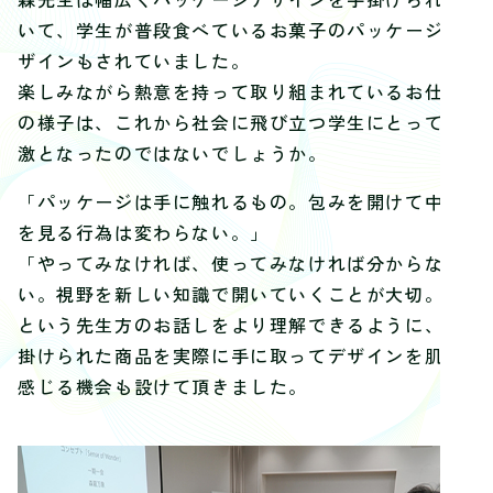
いて、
学生が普段食べているお菓子のパッケージデ
ザインもされていまし
た。
楽しみながら熱意を持って取り組まれているお仕事
の様子は、
これから社会に飛び立つ学生にとって刺
激となったのではないでし
ょうか。
「パッケージは手に触れるもの。
包みを開けて中身
を見る行為は変わらない。」
「やってみなければ、使ってみなければ分からな
い。
視野を新しい知識で開いていくことが大切。」
という先生方のお話しをより理解できるように、
手
掛けられた商品を実際に手に取ってデザインを肌で
感じる機会も
設けて頂きました。