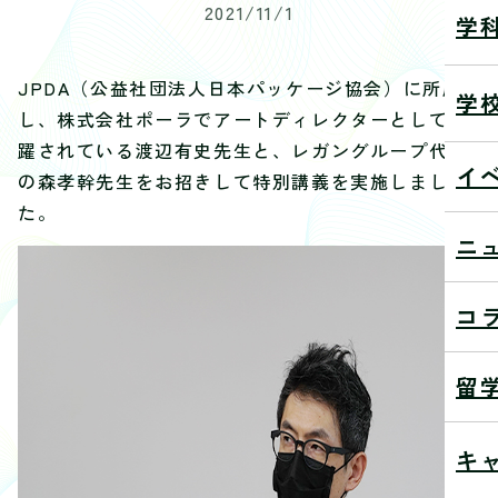
2021/11/1
学
JPDA（公益社団法人日本パッケージ協会）に所属
学
し、株式会社ポーラでアートディレクターとして活
躍されている渡辺有
史先生と、
レガングループ代表
イ
の森孝幹先生をお招きして特別講義を実施しま
し
た。
ニ
コ
留
キ