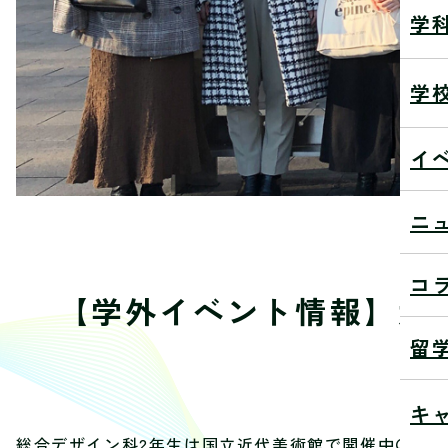
学
学
イ
ニ
コ
【学外イベント情報】大
留
20
キ
総合デザイン科2年生は国立近代美術館で開催中の『