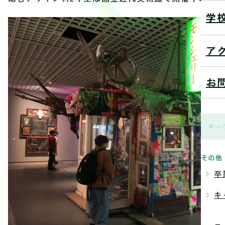
学
ア
お
その他
卒
キ