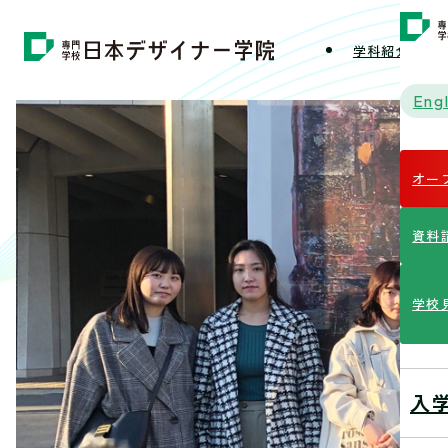
学科紹介
学
Engl
オー
資料
学校
入