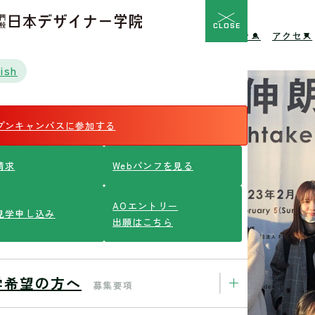
CLOSE
校の特長
入学希望の方へ
イベント
ニュース
コラム
アクセス
ish
プンキャンパスに参加する
請求
Webパンフを見る
AOエントリー
見学申し込み
出願はこちら
学希望の方へ
募集要項