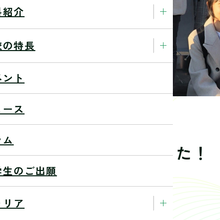
科紹介
校の特長
ベント
ュース
ラム
竹伸朗展に行ってきました！
学生のご出願
23/1/13
ャリア
大竹伸朗展』に行ってきました。