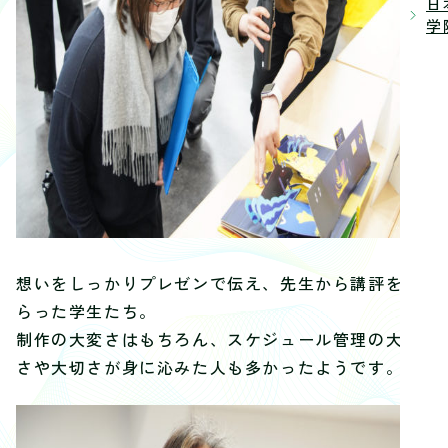
日
学院
想いをしっかりプレゼンで伝え、先生から講評をも
らった学生たち。
制作の大変さはもちろん、スケジュール管理の大変
さや大切さが身に沁みた人も多かったようです。