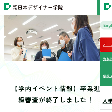
MENU
Engl
オー
資料
学校
【学内イベント情報】卒業進
級審査が終了しました！
入