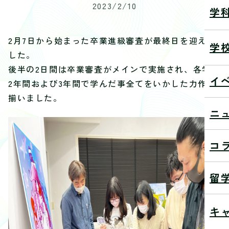
2023/2/10
学
2月7日から始まった卒業進級審査が最終日を迎えま
学
した。
後半の2日間は卒業審査がメインで実施され、各学科
イ
2年間および3年間で学んだ事全てをいかした力作が
揃いました。
ニ
コ
留
キ