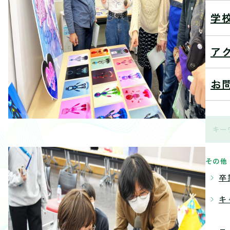
学
ア
お
その他
卒
キ