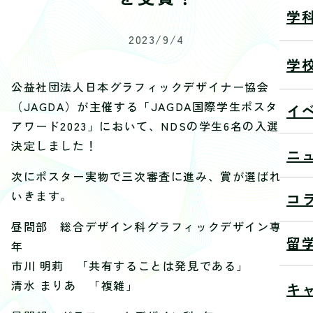
学
2023/9/4
学
公益社団法人日本グラフィックデザイナー協会
（JAGDA）が主催する「JAGDA国際学生ポスター
イ
アワード2023」において、NDSの学生6名の入選が
決定しました！
ニ
次にポスター実物で三次審査に進み、賞が選ばれて
いきます。
コ
昼間部 総合デザイン科グラフィックデザイン専攻2
留
年
市川 明莉 「共有することは発見である」
清水 まりあ 「複雑」
キ