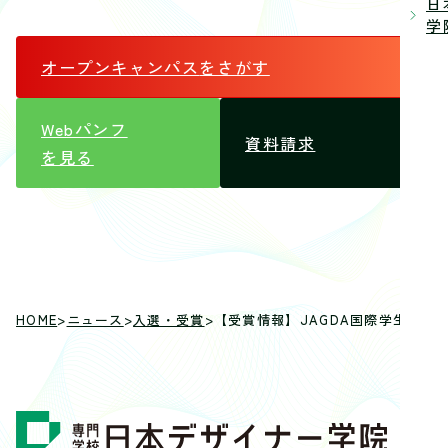
日
学院
オープンキャンパス
をさがす
Webパンフ
資料請求
を見る
HOME
>
ニュース
>
入選・受賞
>
【受賞情報】JAGDA国際学生ポスタ