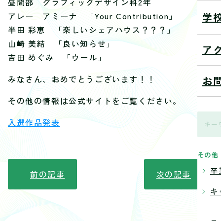
昼間部 グラフィックデザイン科2年
学
アレー アミーナ 「Your Contribution」
半田 彩恵 「楽しいシェアハウス？？？」
山崎 美結 「良い知らせ」
ア
吉田 めぐみ 「ウール」
みなさん、おめでとうございます！！
お
その他の情報は公式サイトをご覧ください。
入選作品発表
その他
卒
前の記事
次の記事
キ