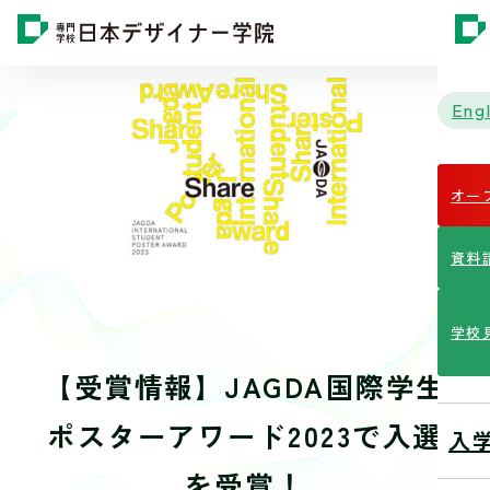
Engl
オー
資料
学校
【受賞情報】JAGDA国際学生
ポスターアワード2023で入選
入
を受賞！