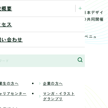
校概要
学院マレーシア校と、姉妹校である専門学校日本デザイ
専門学校日本デザイナー学院九州校（福岡）の共同開催
クセス
をマレーシアで開催。
ay Geo Avenue【サンウェイ・ジオ・アベニュ
問い合わせ
業生の方へ
企業の方へ
ャリアセンター
マンガ・イラスト
グランプリ