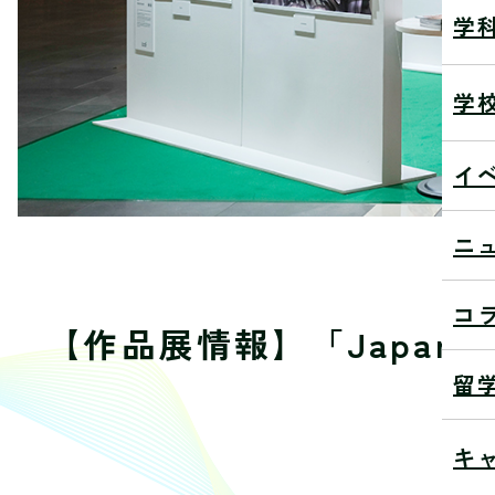
学
学
イ
ニ
コ
【作品展情報】「Japan M
留
キ
20