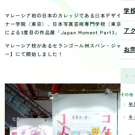
学
マレーシア初の日本のカレッジである⽇本デザイナー
ナー学院（東京）、日本写真芸術専門学校（東京）、
ア
による3度目の作品展「Japan Moment Part3」
マレーシア校があるセランゴール州スバン・ジャヤ、Sunw
お
ー】にて開始しました！
その他
卒
キ