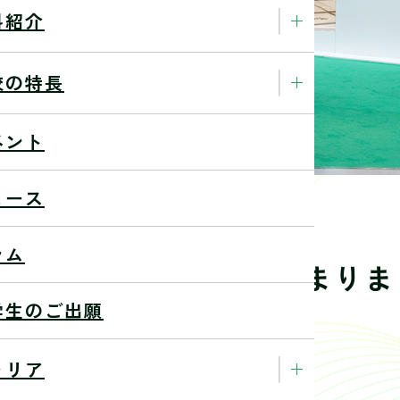
科紹介
校の特長
ベント
ュース
ラム
oment Part3」がはじまりま
学生のご出願
した！
ャリア
23/9/6