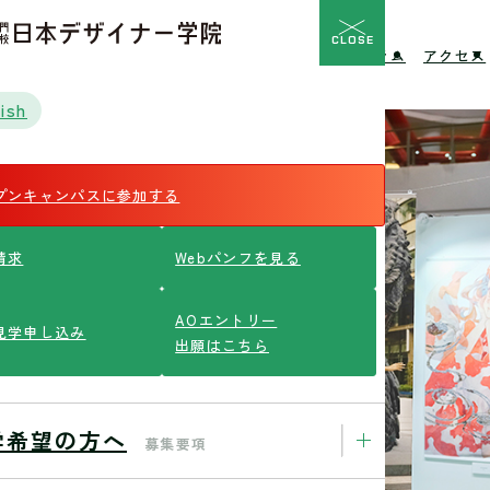
CLOSE
校の特長
入学希望の方へ
イベント
ニュース
コラム
アクセス
ish
プンキャンパスに参加する
請求
Webパンフを見る
AOエントリー
見学申し込み
出願はこちら
学希望の方へ
募集要項