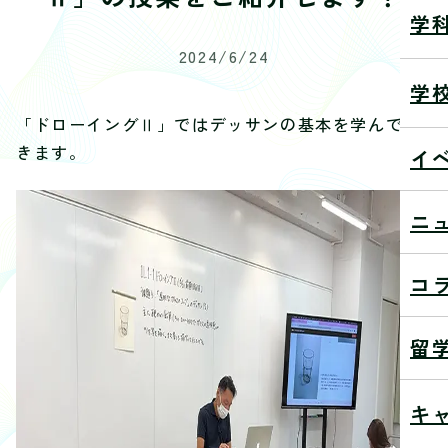
学
2024/6/24
学
「ドローイングⅡ」ではデッサンの基本を学んでい
きます。
イ
ニ
コ
留
キ