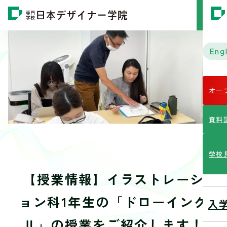
MENU
Engl
オー
資料
学校
【授業情報】イラストレーシ
ョン科1年生の「ドローイング
入
Ⅱ」の授業をご紹介します！