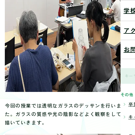
学
ア
お
その他
卒
今回の授業では透明なガラスのデッサンを行いまし
た。ガラスの質感や光の陰影などよく観察をして、
キ
描いていきます。