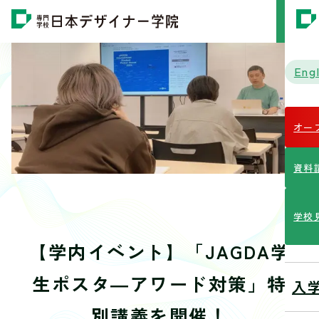
MENU
Engl
オー
資料
学校
【学内イベント】「JAGDA学
生ポスタ―アワード対策」特
入
別講義を開催！