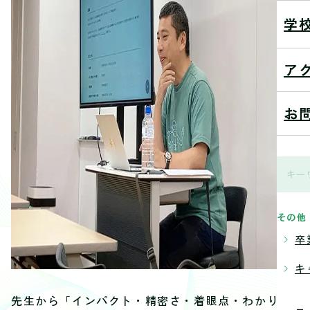
学
ア
お
その他
卒
キ
先生から「インパクト・精密さ・着眼点・わかりや