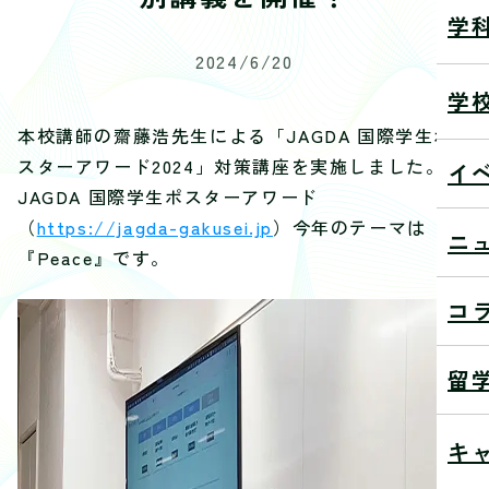
学
2024/6/20
学
本校講師の齋藤浩先生による「JAGDA 国際学生ポ
スターアワード2024」対策講座を実施しました。
イ
JAGDA 国際学生ポスターアワード
（
https://jagda-gakusei.jp
）今年のテーマは
ニ
『Peace』です。
コ
留
キ