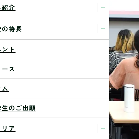
科紹介
校の特長
ベント
ュース
ラム
学生のご出願
ャリア