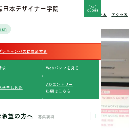
CLOSE
校の特長
入学希望の方へ
イベント
ニュース
コラム
アクセス
ish
プンキャンパスに参加する
請求
Webパンフを見る
AOエントリー
見学申し込み
出願はこちら
学希望の方へ
募集要項