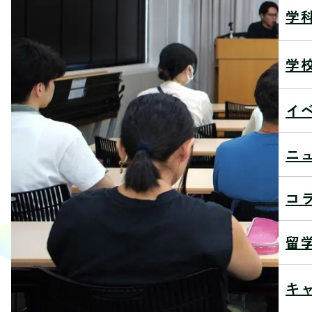
学
学
イ
ニ
コ
留
キ