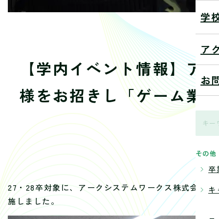
学
ア
【学内イベント情報】ア
お
様をお招きし「ゲーム業
20
その他
卒
27・28卒対象に、アークシステムワークス株式会社
キ
施しました。