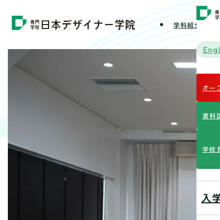
学科紹介
学
Engl
オー
資料
学校
入