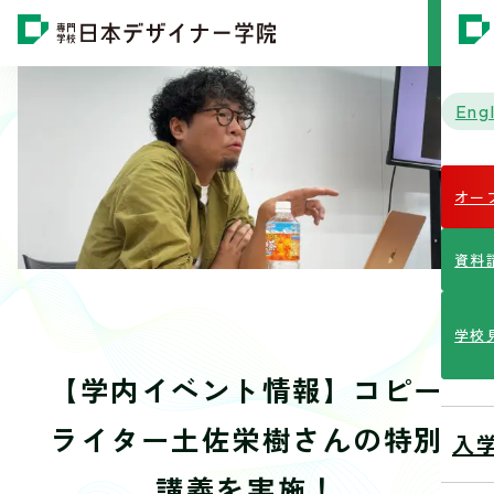
MENU
Engl
オー
資料
学校
【学内イベント情報】コピー
ライター土佐栄樹さんの特別
入
講義を実施！