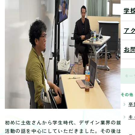
学
ア
お
その他
卒
キ
初めに土佐さんから学生時代、デザイン業界の就職
活動の話を中心にしていただきました。その後は、