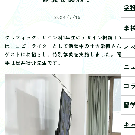
学
2024/7/16
学
グラフィックデザイン科1年生のデザイン概論Ⅰで
は、コピーライターとして活躍中の土佐栄樹さんを
イ
ゲストにお招きし、特別講義を実施しました。聞き
手は松井壮介先生です。
ニ
コ
留
キ