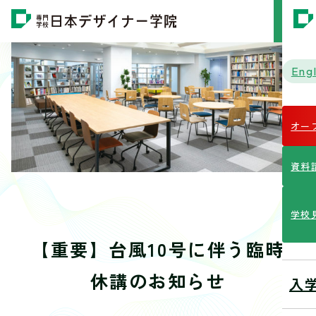
MENU
Engl
オー
資料
学校
【重要】台風10号に伴う臨時
休講のお知らせ
入