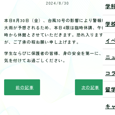
2024/8/30
学
本日8月30日（金）、台風10号の影響により警報級の
学
大雨が予想されるため、本日4限は臨時休講、午後6
時から休館とさせていただきます。恐れ入ります
イ
が、ご了承の程お願い申し上げます。
学生ならびに保護者の皆様、身の安全を第一に、お
ニ
気を付けてお過ごしください。
コ
前の記事
次の記事
留
キ