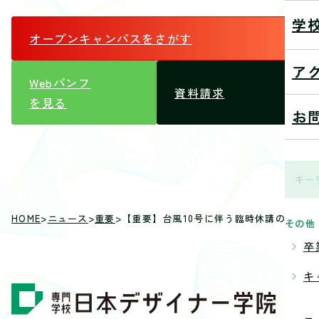
学
オープンキャンパス
をさがす
ア
Webパンフ
資料請求
を見る
お
HOME
>
ニュース
>
重要
>
【重要】台風10号に伴う臨時休講のお知ら
その他
卒
キ